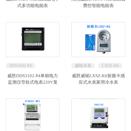
式多功能电能表
费控智能电能表
DDS3102-P4
威铭水表
LXSZ-K6
威胜DDS3102
感应式水表
威胜DDS3102-P4单相电力
威胜威铭LXSZ-K6射频卡感
单相导轨电表
监测仪导轨式电表220V复
应式水表家用冷水表
费率485电表