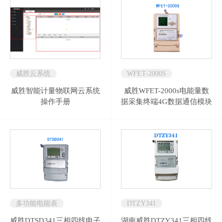
威胜云系统
WFET-2000S
电能量数据采集终端
威胜智能计量物联网云系统
威胜WFET-2000s电能量数
操作手册
据采集终端4G数据通信模块
多功能电能表
DTZY341
DTSD341
三相四线费控电表
威胜DTSD341三相四线电子
湖南威胜DTZY341三相四线