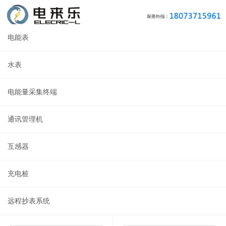
电能表
水表
电能量采集终端
通讯管理机
互感器
充电桩
远程抄表系统