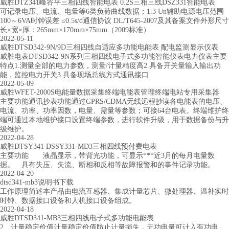
威胜DTZ341峰谷平三相四线智能电表 0.2S三相三线DSZ331智能电表
可记录电压、电流、电量等6类负荷曲线数据；1.3 Un辅助电源电压范围
100～6VA时钟误差 ≤0.5s/d通信协议 DL/T645-2007及其备案文件外形尺寸
长×宽×厚：265mm×170mm×75mm（2009标准）
2022-05-11
威胜DTSD342-9N/9D三相四线自适应多功能电能表 配电监测显示仪表
威胜电表DTSD342-9N系列三相四线电子式多功能智能仪表电力仪表主要
特点1.测量全部的电力参数，测量/计量精度高2.具备开关量输入输出功
能，监控电力开关3.具备现场总线方式通讯接口
2022-05-09
威胜WFET-2000S电能量数据采集终端电能表管理终端电站专用采集器
主要功能通讯抄表功能通过GPRS/CDMA无线远程抄读各电能表的电压、
电流、功率、功率因数，电量、需量等参数；可接64台电表。终端维护终
端可通过本地维护接口设置终端参数，进行软件升级，用于数据备份与升
级维护。
2022-04-28
威胜DTSY341 DSSY331-MD3三相四线预付费电表
主要功能 液晶显示，带背光功能，可显示***近3月的每月电量数
据。 具有失压、失流、断相和反相等故障报警和的事件记录功能。
2022-04-20
dtsd341-mb3说明书下载
工作原理简述本产品由电流互感器、集成计量芯片、微处理器、温补实时
时钟、数据接口设备和人机接口设备组成。
2022-04-18
威胜DTSD341-MB3三相四线电子式多功能电能表
2、计量稳定价值计量稳定价值防止计量损失，无功电量可计入有功电