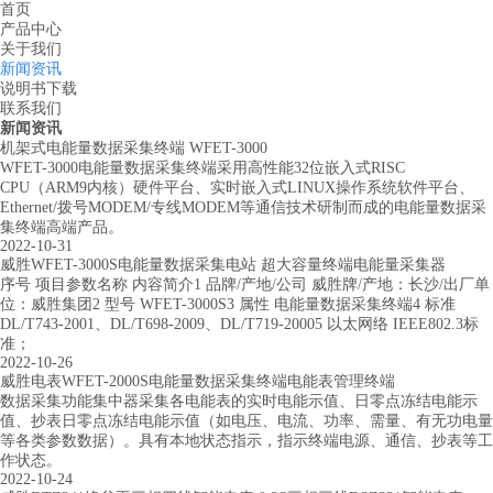
首页
产品中心
关于我们
新闻资讯
说明书下载
联系我们
新闻资讯
机架式电能量数据采集终端 WFET-3000
WFET-3000电能量数据采集终端采用高性能32位嵌入式RISC
CPU（ARM9内核）硬件平台、实时嵌入式LINUX操作系统软件平台、
Ethernet/拨号MODEM/专线MODEM等通信技术研制而成的电能量数据采
集终端高端产品。
2022-10-31
威胜WFET-3000S电能量数据采集电站 超大容量终端电能量采集器
序号 项目参数名称 内容简介1 品牌/产地/公司 威胜牌/产地：长沙/出厂单
位：威胜集团2 型号 WFET-3000S3 属性 电能量数据采集终端4 标准
DL/T743-2001、DL/T698-2009、DL/T719-20005 以太网络 IEEE802.3标
准；
2022-10-26
威胜电表WFET-2000S电能量数据采集终端电能表管理终端
数据采集功能集中器采集各电能表的实时电能示值、日零点冻结电能示
值、抄表日零点冻结电能示值（如电压、电流、功率、需量、有无功电量
等各类参数数据）。具有本地状态指示，指示终端电源、通信、抄表等工
作状态。
2022-10-24