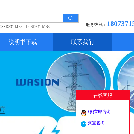
1807371
服务热线：
DSSD331-MB3
、
DTSD341-MB3
说明书下载
联系我们
在线客服
QQ立即咨询
淘宝咨询