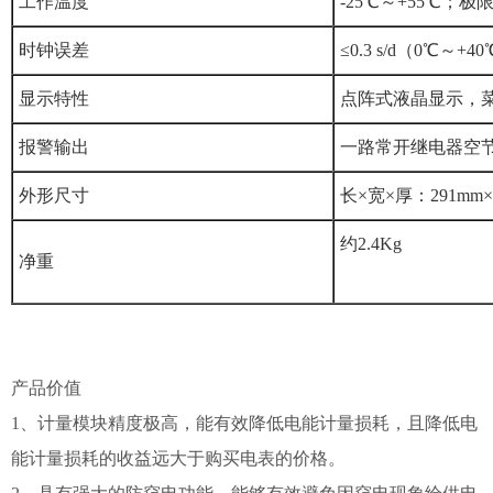
工作温度
-25℃～+55℃；极
时钟误差
≤0.3 s/d（0℃～+
显示特性
点阵式液晶显示，
报警输出
一路常开继电器空
外形尺寸
长×宽×厚：291mm×1
约2.4Kg
净重
产品价值
1、计量模块精度极高，能有效降低电能计量损耗，且降低电
能计量损耗的收益远大于购买电表的价格。