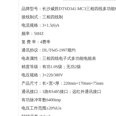
品牌型号：长沙威胜DTSD341-MC3三相四线多功能
接线制式：三相四线制
电流规格：3×1.5(6)A
频率：50HZ
复 费 率：4费率
通讯协议：DL/T645-1997规约
电表属性：三相四线电子式多功能电能表
精度等级：有功1.0S级；无功2级
电压规格：3×220/380V
产品尺寸：长×宽×厚：220mm×170mm×75mm
通讯接口：1路RS485接口；远红外通讯接口
有功脉冲常数6400imp
电压工作范围±20%Un