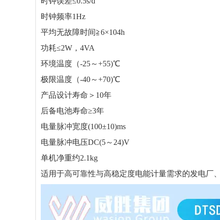
时钟误差≤0.5s/d
时钟频率1Hz
平均无故障时间≧6×104h
功耗≤2W，4VA
环境温度（-25～+55)℃
极限温度（-40～+70)℃
产品设计寿命＞10年
后备电池寿命≥3年
电量脉冲宽度(100±10)ms
电量脉冲电压DC(5～24)V
单机净重约2.1kg
适用于高可靠性与高稳定度电能计量需求的发电厂