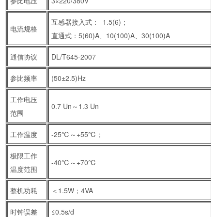
参比电压
3×220/380V
互感器接入式： 1.5(6)；
电流规格
直通式：5(60)A、10(100)A、30(100)A
通信协议
DL/T645-2007
参比频率
(50±2.5)Hz
工作电压
0.7 Un～1.3 Un
范围
工作温度
-25℃～+55℃；
极限工作
-40℃～+70℃
温度范围
整机功耗
＜1.5W；4VA
时钟误差
≤0.5s/d